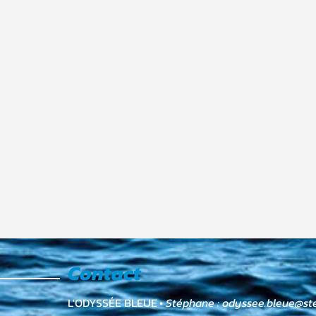
Contact
L'ODYSSÉE BLEUE
•
Stéphane :
odyssee.bleue@st