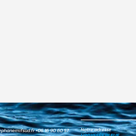
Notre adresse
ephanemifsud.fr
•
06 16 90 60 57
L'ODYSSÉE BLEUE