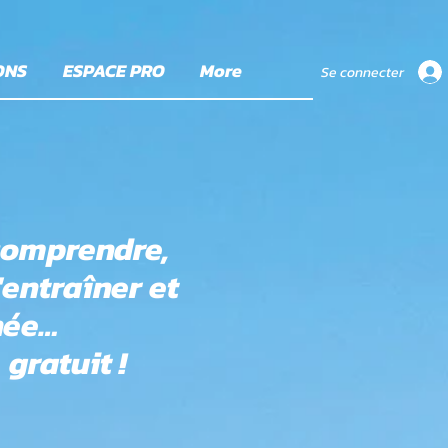
ONS
ESPACE PRO
More
Se connecter
comprendre,
entraîner et
née…
gratuit !