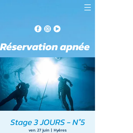
Réservation apnée
Stage 3 JOURS - N°5
ven. 27 juin
  |  
Hyères