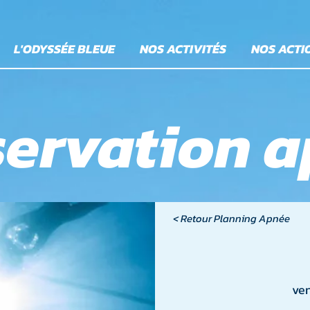
L'ODYSSÉE BLEUE
NOS ACTIVITÉS
NOS ACTI
ervation 
< Retour Planning Apnée
ven