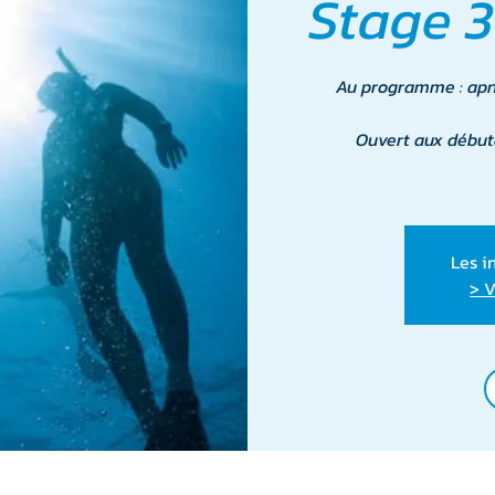
Stage 3
Au programme : apné
Ouvert aux début
Les i
> V