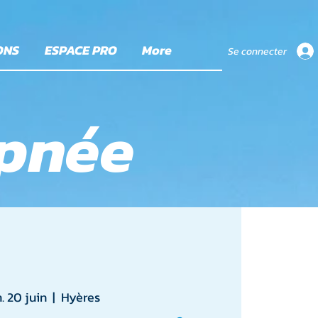
ONS
ESPACE PRO
More
Se connecter
apnée
. 20 juin
  |  
Hyères