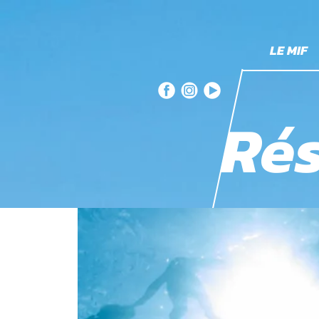
LE MIF
Rés