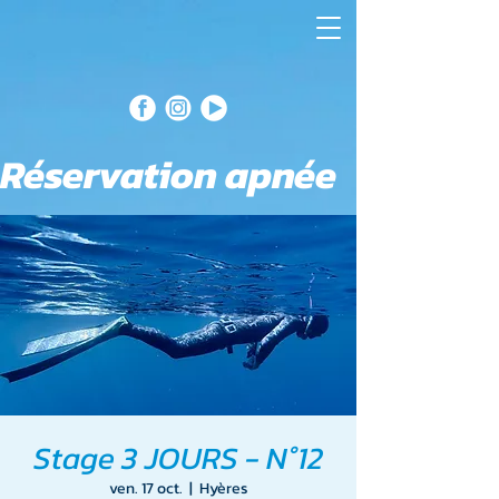
Réservation apnée
Stage 3 JOURS - N°12
ven. 17 oct.
  |  
Hyères