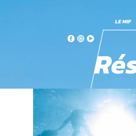
LE MIF
Rés