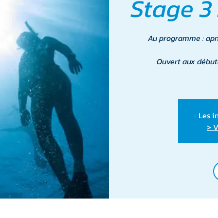
Stage 3
Au programme : apné
Ouvert aux début
Les i
> V