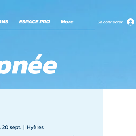
ONS
ESPACE PRO
More
Se connecter
apnée
. 20 sept.
  |  
Hyères