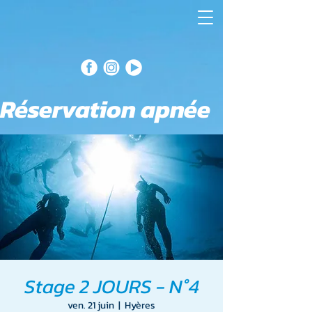
Réservation apnée
Stage 2 JOURS - N°4
ven. 21 juin
  |  
Hyères