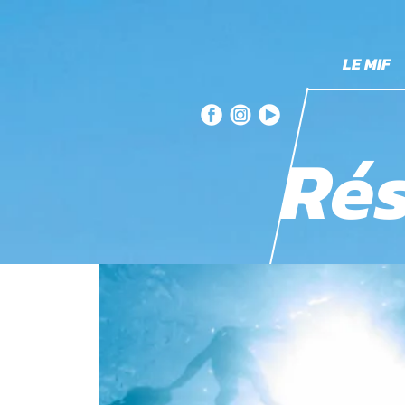
LE MIF
Rés