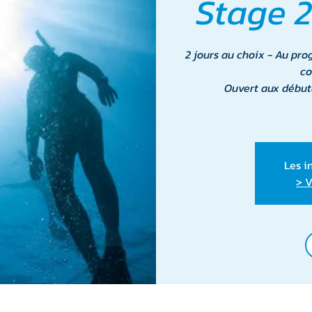
Stage 2
2 jours au choix - Au pro
co
Ouvert aux début
Les i
> V