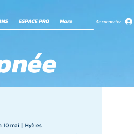
ONS
ESPACE PRO
More
Se connecter
apnée
n. 10 mai
  |  
Hyères