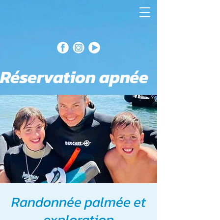
Réservation apnée
Randonnée palmée et
exploration