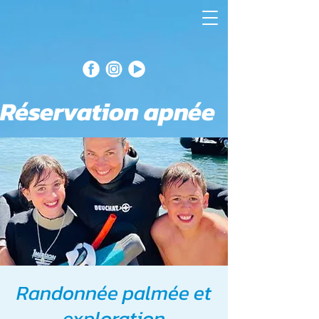
Réservation apnée
Randonnée palmée et
exploration