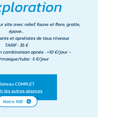
xploration
 site avec relief, faune et flore, grotte,
épave…
ants et apnéistes de tous niveaux
TARIF : 35 €
n combinaison apnée : +10 €/jour -
masque/tuba : 5 €/jour
Bateau COMPLET
ir les autres séances
Notre RIB