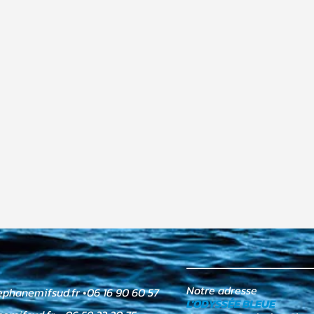
Notre adresse
ephanemifsud.fr
•
06 16 90 60 57
L'ODYSSÉE BLEUE