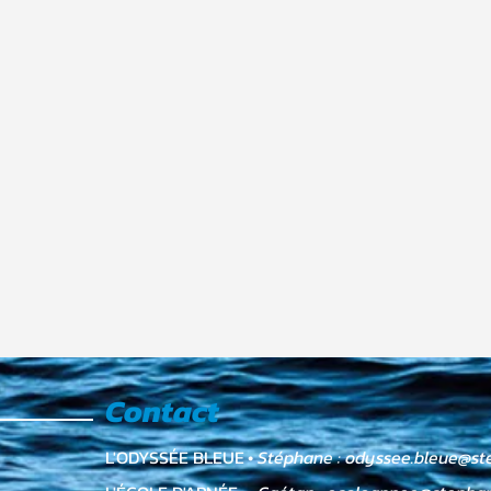
Contact
L'ODYSSÉE BLEUE
•
Stéphane :
odyssee.bleue@st