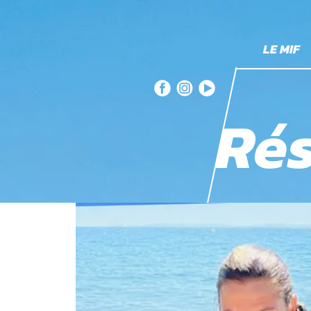
LE MIF
Rés