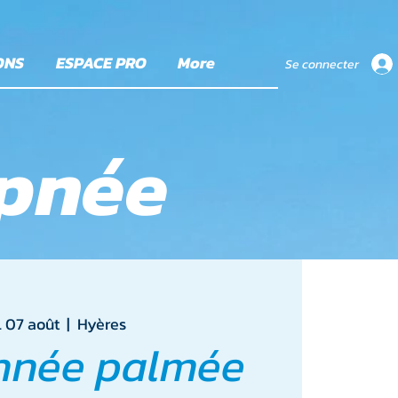
ONS
ESPACE PRO
More
Se connecter
apnée
. 07 août
  |  
Hyères
nnée palmée