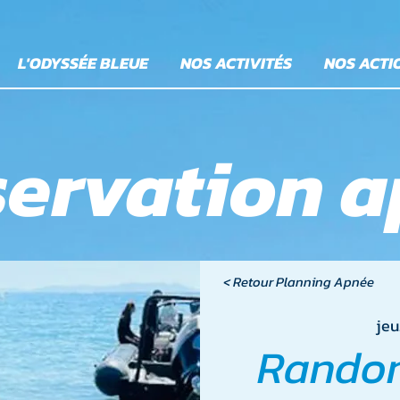
L'ODYSSÉE BLEUE
NOS ACTIVITÉS
NOS ACTI
ervation 
< Retour Planning Apnée
jeu
Rando