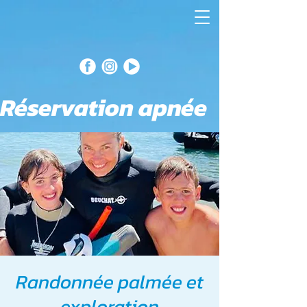
Réservation apnée
Randonnée palmée et
exploration