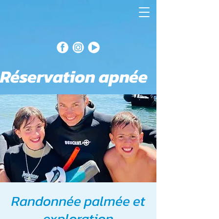
Réservation apnée
Randonnée palmée et
exploration