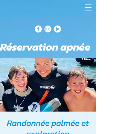
Réservation apnée
Randonnée palmée et
exploration