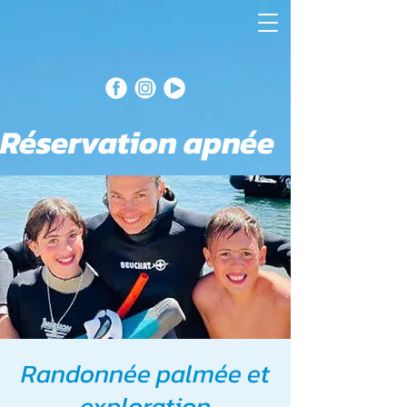
Réservation apnée
Randonnée palmée et
exploration