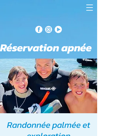
Réservation apnée
Randonnée palmée et
exploration