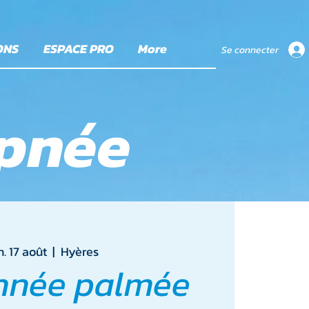
ONS
ESPACE PRO
More
Se connecter
apnée
. 17 août
  |  
Hyères
nnée palmée