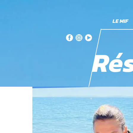
LE MIF
Rés