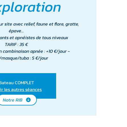
xploration
 site avec relief, faune et flore, grotte,
épave…
ants et apnéistes de tous niveaux
TARIF : 35 €
n combinaison apnée : +10 €/jour -
masque/tuba : 5 €/jour
Bateau COMPLET
ir les autres séances
Notre RIB