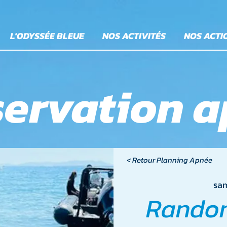
L'ODYSSÉE BLEUE
NOS ACTIVITÉS
NOS ACTI
ervation 
< Retour Planning Apnée
sam
Rando