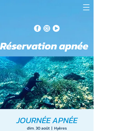
Réservation apnée
JOURNÉE APNÉE
dim. 30 août
  |  
Hyères