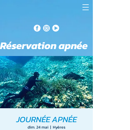
Réservation apnée
JOURNÉE APNÉE
dim. 24 mai
  |  
Hyères