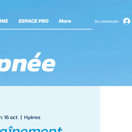
ONS
ESPACE PRO
More
Se connecter
apnée
. 16 oct.
  |  
Hyères
raînement