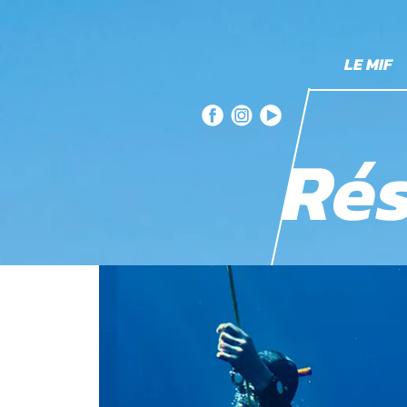
LE MIF
Rés