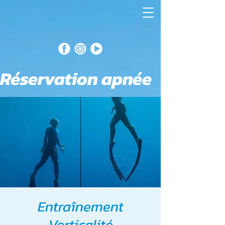
Réservation apnée
Entraînement
Verticalité