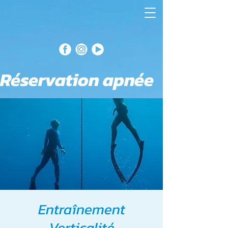
Réservation apnée
Entraînement
Verticalité