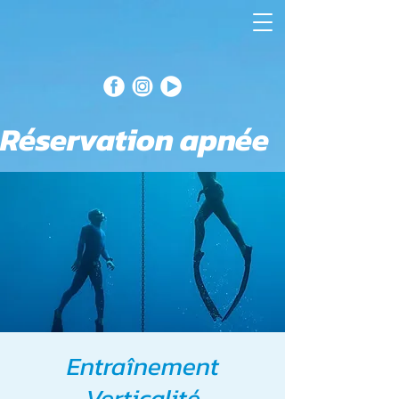
Réservation apnée
Entraînement
Verticalité