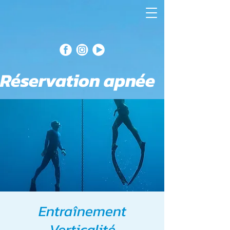
Réservation apnée
Entraînement
Verticalité