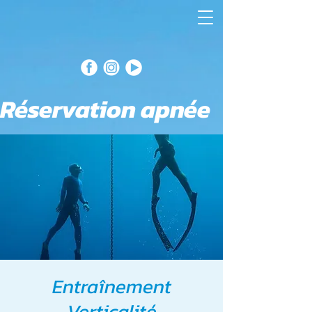
Réservation apnée
Entraînement
Verticalité