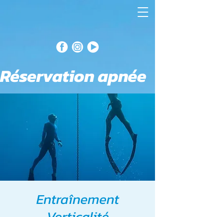
Réservation apnée
Entraînement
Verticalité