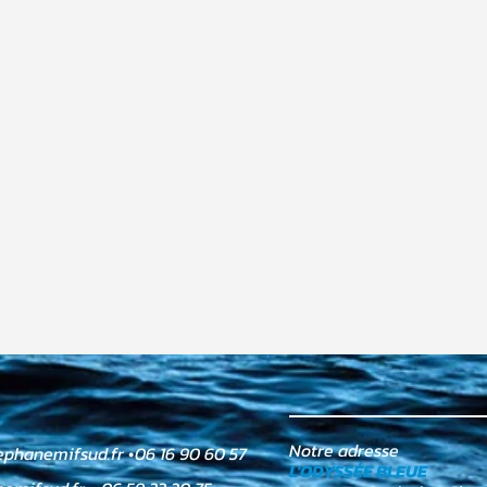
Notre adresse
ephanemifsud.fr
•
06 16 90 60 57
L'ODYSSÉE BLEUE