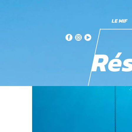
LE MIF
Rés