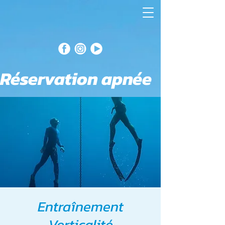
Réservation apnée
Entraînement
Verticalité