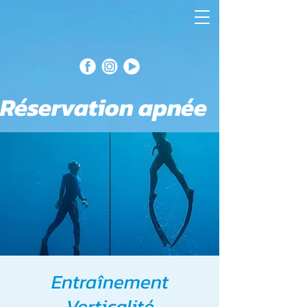
Réservation apnée
Entraînement
Verticalité