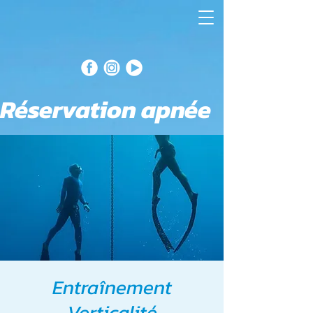
Réservation apnée
Entraînement
Verticalité