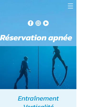
Réservation apnée
Entraînement
Verticalité