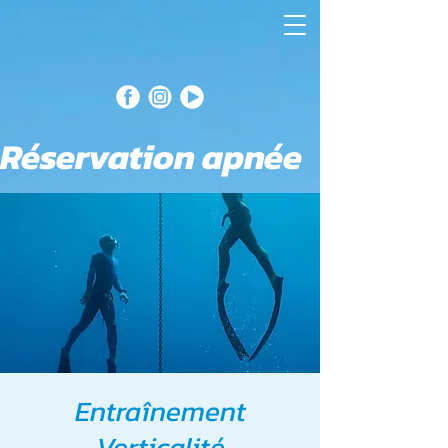
Réservation apnée
Entraînement
Verticalité