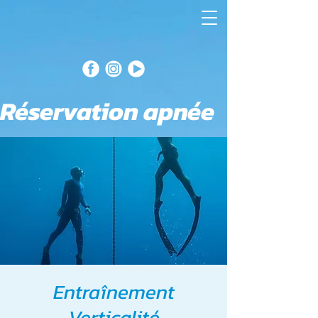
Réservation apnée
Entraînement
Verticalité